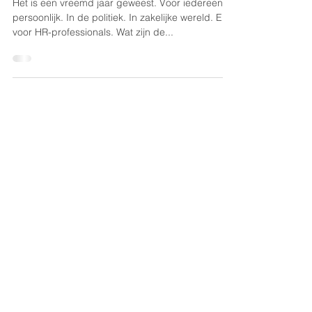
2020: wat heeft het ons geleerd?
Het is een vreemd jaar geweest. Voor iedereen
persoonlijk. In de politiek. In zakelijke wereld. En
voor HR-professionals. Wat zijn de...