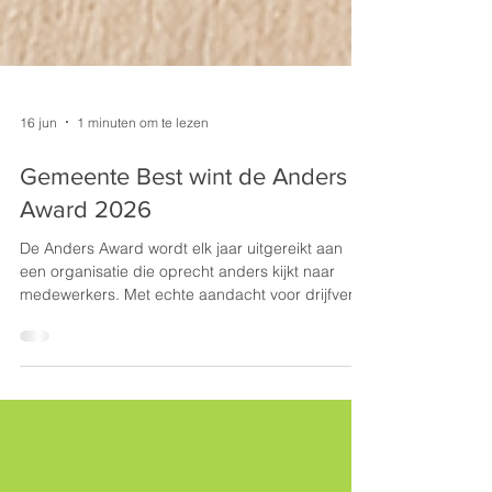
16 jun
1 minuten om te lezen
Gemeente Best wint de Anders
Award 2026
De Anders Award wordt elk jaar uitgereikt aan
een organisatie die oprecht anders kijkt naar
medewerkers. Met echte aandacht voor drijfveren
en talent, en de wil om daar in de praktijk ook iets
mee te doen. Dit jaar is Gemeente Best de
winnaar. "Wij waren eerlijk gezegd nogal verrast,"
zegt Jessica van Iersel, Teamleider Advies &
Ondersteuning bij Gemeente Best. "We zijn vorig
jaar een kleinschalig traject ingegaan om de