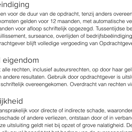
indiging
n voor de duur van de opdracht, tenzij anders overe
omsten gelden voor 12 maanden, met automatische ve
nden voor afloop schriftelijk opgezegd. Tussentijdse be
faillissement, surseance, overlijden of bedrijfsbeëindiging.
rachtgever blijft volledige vergoeding van Opdrachtgev
el eigendom
alle rechten, inclusief auteursrechten, op door haar g
 andere resultaten. Gebruik door opdrachtgever is uitsl
s schriftelijk overeengekomen. Overdracht van rechten v
ijkheid
aansprakelijk voor directe of indirecte schade, waarond
ieschade of andere verliezen, ontstaan door of in verban
e uitsluiting geldt niet bij opzet of grove nalatigheid. 