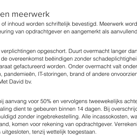
n en meerwerk
 of inhoud worden schriftelijk bevestigd. Meerwerk word
keuring van opdrachtgever en aangemerkt als aanvullen
 verplichtingen opgeschort. Duurt overmacht langer d
n de overeenkomst beëindigen zonder schadeplichtighe
araat gefactureerd worden. Onder overmacht valt onder
, pandemieën, IT-storingen, brand of andere onvoorzi
Met David bv.
bij aanvang voor 50% en vervolgens tweewekelijks achter
ing dient te gebeuren binnen 14 dagen. Bij overschrij
huldigd zonder ingebrekestelling. Alle incassokosten, w
tand, komen voor rekening van opdrachtgever. Verreken
uitgesloten, tenzij wettelijk toegestaan.