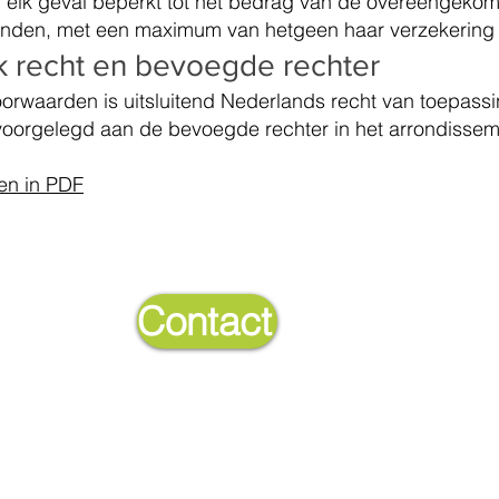
n elk geval beperkt tot het bedrag van de overeengeko
nden, met een maximum van hetgeen haar verzekering 
jk recht en bevoegde rechter
waarden is uitsluitend Nederlands recht van toepassin
g voorgelegd aan de bevoegde rechter in het arrondisse
en in PDF
Snel naa
Contact
Over Met 
Contact
Disclaime
Algemene
Privacyver