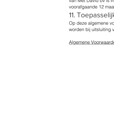
van Met David bv is i
voorafgaande 12 maa
11. Toepasseli
Op deze algemene voor
worden bij uitsluitin
Algemene Voorwaard
Snel naar ...
Assessments
Talent & teamontwikkeling
Trainingen & trainingsdata
TMA Professonal
Talent Ontwikkel Programma
Meester Talent Programma