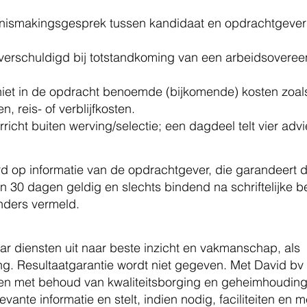
ennismakingsgesprek tussen kandidaat en opdrachtgeve
 verschuldigd bij totstandkoming van een arbeidsovere
 niet in de opdracht benoemde (bijkomende) kosten zoals
, reis- of verblijfkosten.
rricht buiten werving/selectie; een dagdeel telt vier advi
rd op informatie van de opdrachtgever, die garandeert d
ijn 30 dagen geldig en slechts bindend na schriftelijke be
anders vermeld.
ar diensten uit naar beste inzicht en vakmanschap, als
ing. Resultaatgarantie wordt niet gegeven. Met David
en met behoud van kwaliteitsborging en geheimhoudin
elevante informatie en stelt, indien nodig, faciliteiten en