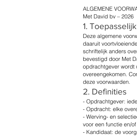
ALGEMENE VOORW
Met David bv – 2026
1. Toepasselij
Deze algemene voorwa
daaruit voortvloeiend
schriftelijk anders ov
bevestigd door Met D
opdrachtgever wordt ui
overeengekomen. Commu
deze voorwaarden.
2. Definities
- Opdrachtgever: iede
- Opdracht: elke ove
- Werving- en selecti
voor een functie en/o
- Kandidaat: de voorg