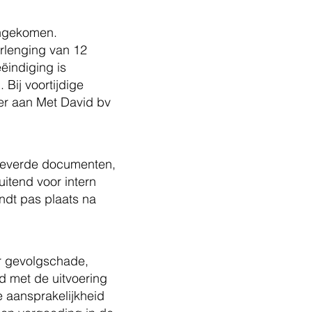
engekomen.
rlenging van 12
ëindiging is
 Bij voortijdige
er aan Met David bv
eleverde documenten,
uitend voor intern
indt pas plaats na
er gevolgschade,
d met de uitvoering
De aansprakelijkheid