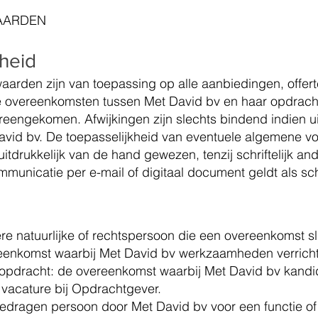
AARDEN
kheid
arden zijn van toepassing op alle aanbiedingen, offer
e overeenkomsten tussen Met David bv en haar opdracht
ereengekomen. Afwijkingen zijn slechts bindend indien uitd
avid bv. De toepasselijkheid van eventuele algemene 
tdrukkelijk van de hand gewezen, tenzij schriftelijk an
nicatie per e-mail of digitaal document geldt als schri
re natuurlijke of rechtspersoon die een overeenkomst sl
reenkomst waarbij Met David bv werkzaamheden verricht
eopdracht: de overeenkomst waarbij Met David bv kandi
f vacature bij Opdrachtgever.
edragen persoon door Met David bv voor een functie of 