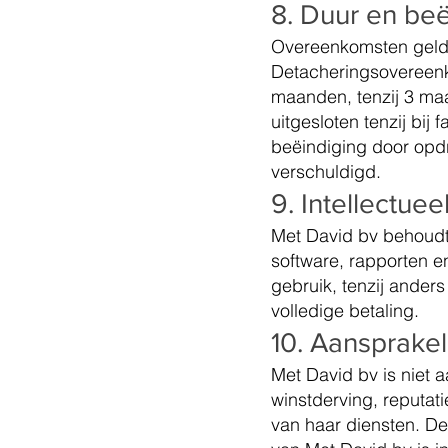
8. Duur en beë
Overeenkomsten gelde
Detacheringsovereenk
maanden, tenzij 3 maa
uitgesloten tenzij bij 
beëindiging door opd
verschuldigd.
9. Intellectue
Met David bv behoudt 
software, rapporten en
gebruik, tenzij ander
volledige betaling.
10. Aansprakel
Met David bv is niet 
winstderving, reputat
van haar diensten. Dez