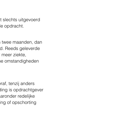
t slechts uitgevoerd
de opdracht.
an twee maanden, dan
id. Reeds geleverde
 meer ziekte,
ene omstandigheden
af, tenzij anders
ding is opdrachtgever
aaronder redelijke
ing of opschorting