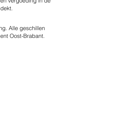
men vergoeding in de
dekt.
g. Alle geschillen
ment Oost-Brabant.
r ...
David
r
 voorwaarden
klaring