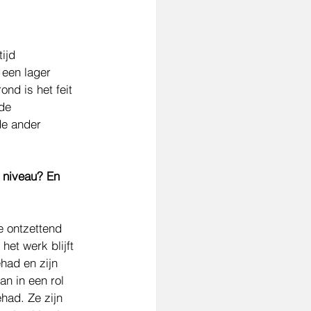
ijd 
 een lager 
nd is het feit 
de 
de ander 
 niveau? En 
e ontzettend 
het werk blijft 
had en zijn 
n in een rol 
had. Ze zijn 