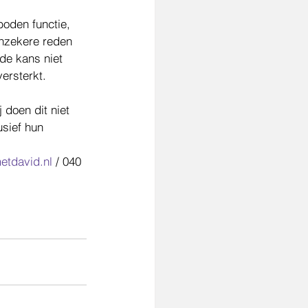
boden functie, 
onzekere reden 
de kans niet 
ersterkt. 
 doen dit niet 
usief hun 
etdavid.nl
 / 040 