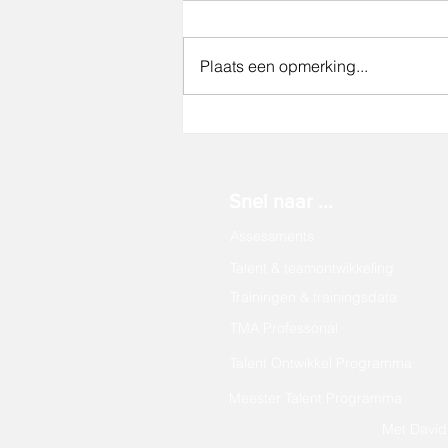
Plaats een opmerking...
Gemeente Best wint de
Anders Award 2026
Snel naar ...
Assessments
Talent & teamontwikkeling
Trainingen & trainingsdata
TMA Professonal
Talent Ontwikkel Programma
Meester Talent Programma
Met David 