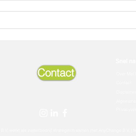
Nieuw: Masterclasses
TMA c
Snel naa
Contact
Over Met 
Contact
Disclaime
Algemene
Privacyver
B.V. werkt als zusterbedrijf strategisch samen met AnyChange B.V. | 