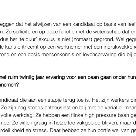
leggen dat het afwijzen van een kandidaat op basis van leeft
n. Ze solliciteren op deze functie met de wetenschap dat er
dus het ‘te duur’ excuus is niet (zomaar) gegrond. Wel gegro
u de kans ontneemt op een werknemer met een indrukwekken
rond en een dosis mensenkennis en levenservaring die bij 
t ruim twintig jaar ervaring voor een baan gaan onder hun
annemen? 
andidaat die aan een stapje terug toe is. Het zijn werkers di
e zijn nog steeds enthousiast en blij met de variatie, maar 
volle werkdag. Ze hebben een flinke high pressure baan ge
mee. Ze willen graag in hetzelfde vakgebied blijven, maar da
delijkheid en stress. Daar hebben ze hun portie wel van ge