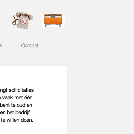
s
Contact
t sollicitaties 
n vaak met één 
bent te oud en 
en het bedrijf 
te willen doen. 