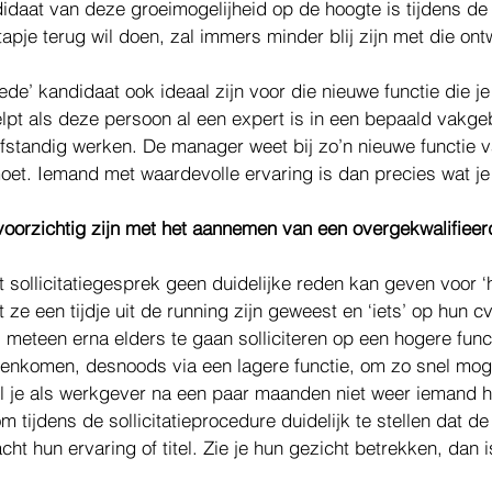
idaat van deze groeimogelijheid op de hoogte is tijdens de so
tapje terug wil doen, zal immers minder blij zijn met die ont
oede’ kandidaat ook ideaal zijn voor die nieuwe functie die je
lpt als deze persoon al een expert is in een bepaald vakg
elfstandig werken. De manager weet bij zo’n nieuwe functie 
moet. Iemand met waardevolle ervaring is dan precies wat je
oorzichtig zijn met het aannemen van een overgekwalifieer
het sollicitatiegesprek geen duidelijke reden kan geven voor ‘h
ze een tijdje uit de running zijn geweest en ‘iets’ op hun c
meteen erna elders te gaan solliciteren op een hogere funct
nenkomen, desnoods via een lagere functie, om zo snel moge
il je als werkgever na een paar maanden niet weer iemand 
m tijdens de sollicitatieprocedure duidelijk te stellen dat de 
ht hun ervaring of titel. Zie je hun gezicht betrekken, dan i