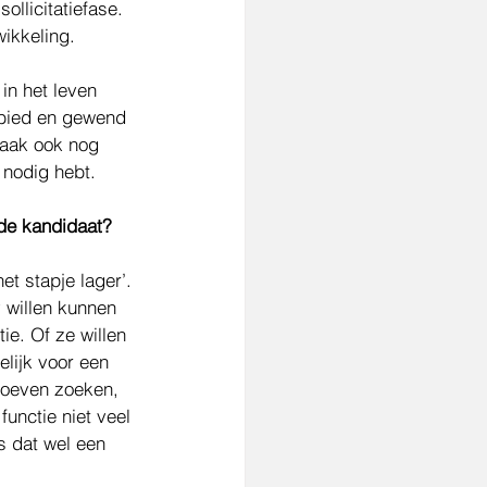
llicitatiefase. 
wikkeling. 
 in het leven 
ebied en gewend 
vaak ook nog 
 nodig hebt. 
de kandidaat? 
et stapje lager’. 
v willen kunnen 
ie. Of ze willen 
lijk voor een 
hoeven zoeken, 
functie niet veel 
s dat wel een 