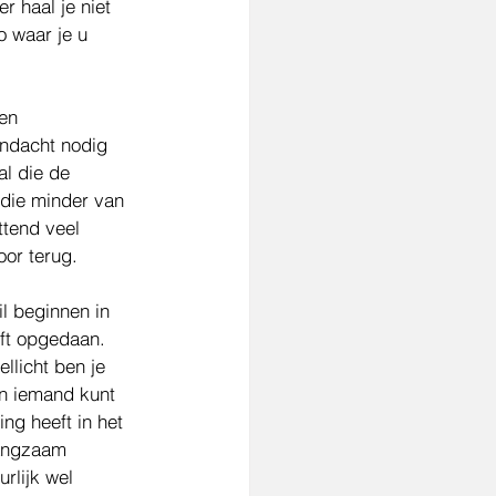
r haal je niet 
o waar je u 
en 
ndacht nodig 
l die de 
 die minder van 
ttend veel 
or terug. 
l beginnen in 
eft opgedaan. 
llicht ben je 
an iemand kunt 
ng heeft in het 
langzaam 
rlijk wel 