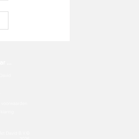
ertificering nieuwe stijl!
r ...
David
r
 voorwaarden
klaring
Met David B.V.©
2026