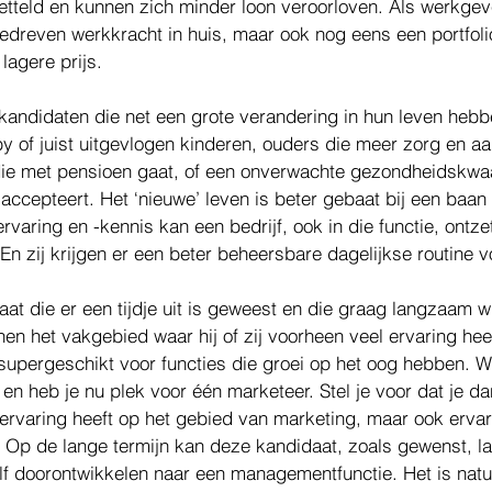
setteld en kunnen zich minder loon veroorloven. Als werkgeve
gedreven werkkracht in huis, maar ook nog eens een portfoli
lagere prijs.
kandidaten die net een grote verandering in hun leven hebb
of juist uitgevlogen kinderen, ouders die meer zorg en aa
die met pensioen gaat, of een onverwachte gezondheidskwaa
accepteert. Het ‘nieuwe’ leven is beter gebaat bij een baan
varing en -kennis kan een bedrijf, ook in die functie, ontze
n zij krijgen er een beter beheersbare dagelijkse routine vo
t die er een tijdje uit is geweest en die graag langzaam wi
nen het vakgebied waar hij of zij voorheen veel ervaring he
supergeschikt voor functies die groei op het oog hebben. We
en heb je nu plek voor één marketeer. Stel je voor dat je d
n ervaring heeft op het gebied van marketing, maar ook ervari
Op de lange termijn kan deze kandidaat, zoals gewenst, 
f doorontwikkelen naar een managementfunctie. Het is natuu