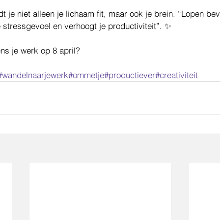
 je niet alleen je lichaam fit, maar ook je brein. “Lopen be
je stressgevoel en verhoogt je productiviteit”. ✨
dens je werk op 8 april?
#wandelnaarjewerk
#ommetje
#productiever
#creativiteit