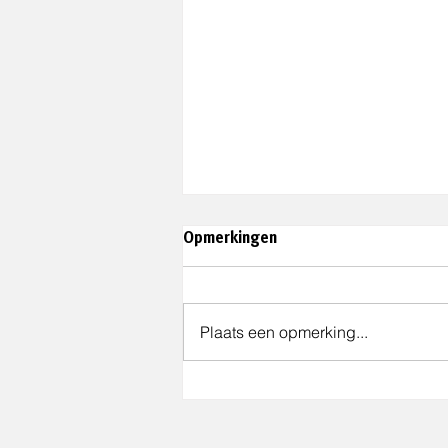
Opmerkingen
Plaats een opmerking...
Gemeente Best wint de
Anders Award 2026