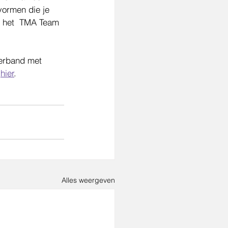
ormen die je 
s het  TMA Team 
verband met  
 
hier
. 
Alles weergeven