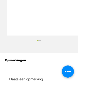
Opmerkingen
Nieuw: Masterclasses
Plaats een opmerking...
TMA certificerin
stijl!
Snel naar ...
Assessments