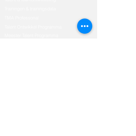
Trainingen & trainingsdata
TMA Professonal
Talent Ontwikkel Programma
Meester Talent Programma
Snel naar ...
Over Met David
Contact
Disclaimer
Algemene voorwaarden
Privacyverklaring
Contact