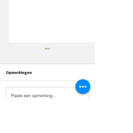
Opmerkingen
Nieuw: Masterclasses
Plaats een opmerking...
TMA certificerin
stijl!
Snel naar ...
Assessments