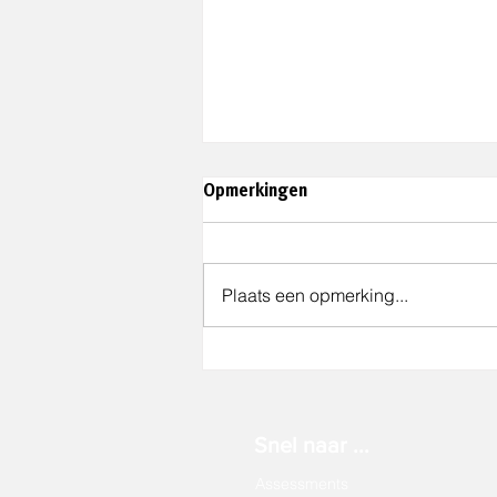
Opmerkingen
Plaats een opmerking...
Gemeente Best wint de
Anders Award 2026
Snel naar ...
Assessments