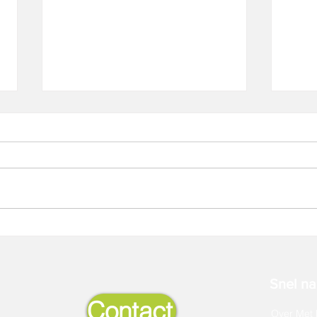
Nieuw: Masterclasses
TMA c
Snel naa
Contact
Over Met 