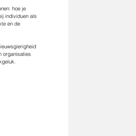
nen: hoe je 
ij individuen als 
kte en de 
nieuwsgierigheid 
 organisaties 
kgeluk.