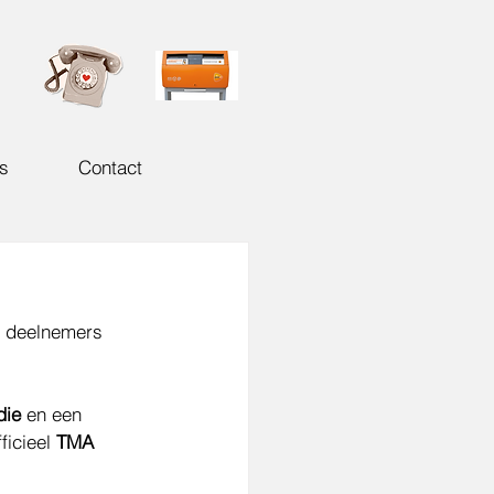
s
Contact
 deelnemers 
die
 en een 
ficieel 
TMA 