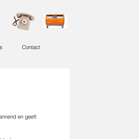
s
Contact
annend en geeft 