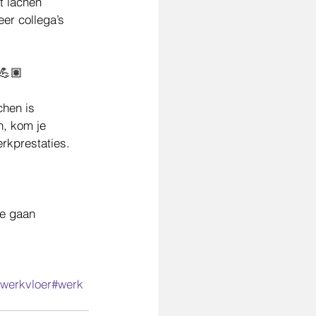
t lachen 
er collega’s 
 💪🏽
chen is 
n, kom je 
erkprestaties.
te gaan 
werkvloer
#werk