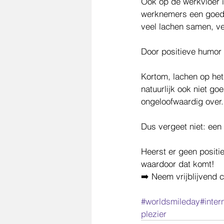
Ook op de werkvloer i
werknemers een goed 
veel lachen samen, ve
Door positieve humor 
Kortom, lachen op het
natuurlijk ook niet go
ongeloofwaardig over. 
Dus vergeet niet: een
Heerst er geen positi
waardoor dat komt!
➡️ Neem vrijblijvend 
#worldsmileday
#inter
plezier