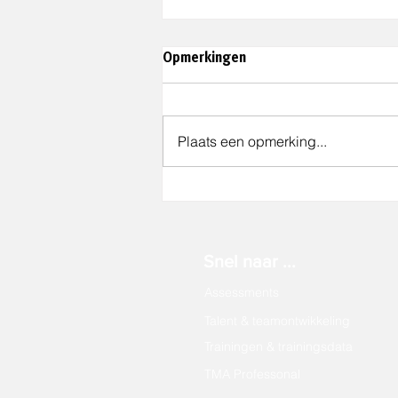
Opmerkingen
Plaats een opmerking...
Gemeente Best wint de
Anders Award 2026
Snel naar ...
Assessments
Talent & teamontwikkeling
Trainingen & trainingsdata
TMA Professonal