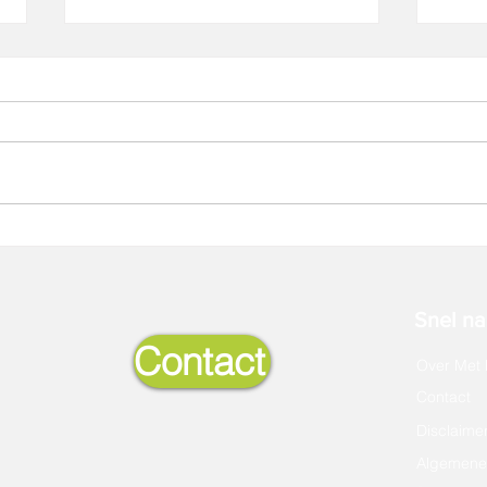
Nieuw: Masterclasses
TMA c
Snel naa
Contact
Over Met 
Contact
Disclaime
Algemene