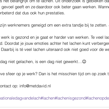
s het belangrijk om te lachen. Uit onderzoek is gebleken da
gevoel geeft en ze daardoor ook beter gaan werken. Wanne
rbeterd dat dus ook hun prestaties.
zijn werknemers geneigd om een extra tandje bij te zetten.
 werk is gezond en je gaat er harder van werken. Te veel la
ed. Doordat je jouw emoties achter het lachen kunt verberge
Daarbij is té veel lachen uiteraard ook niet goed voor de w
 dag niet gelachen, is een dag niet gewerkt…😉
eve sfeer op je werk? Dan is het misschien tijd om op zoek 
contact op: info@metdavid.nl
nationaledagvandelach
#lachen
#lachenisgezond
#lachenopde