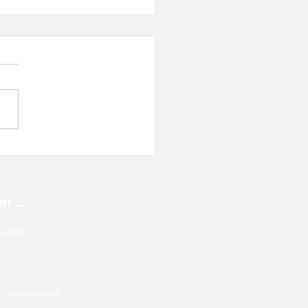
ertificering nieuwe stijl!
r ...
David
r
 voorwaarden