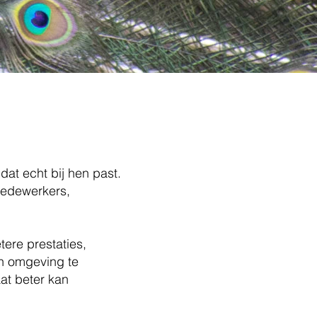
amontwikkeling
at echt bij hen past.
 medewerkers,
ere prestaties,
en omgeving te
aat beter kan