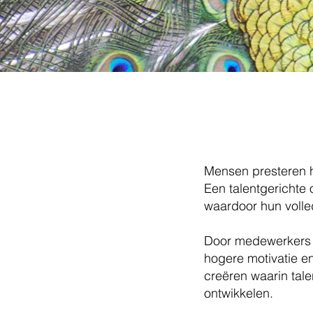
Talentmanagem
en talentontwi
Mensen presteren h
Een talentgerichte 
waardoor hun volle
Door medewerkers e
hogere motivatie e
creëren waarin tale
ontwikkelen.