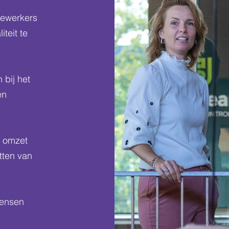
dewerkers
teit te
 bij het
en
n omzet
tten van
mensen