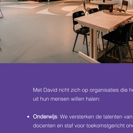
Onze doelgroep
Met David richt zich op organisaties die h
uit hun mensen willen halen:
Onderwijs
: We versterken de talenten van
docenten en staf voor toekomstgericht on