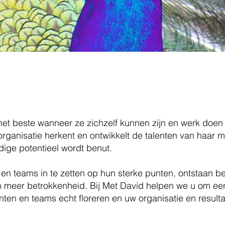
ent voor organisaties – TMA analyse, te
kkeling
et beste wanneer ze zichzelf kunnen zijn en werk doen d
organisatie herkent en ontwikkelt de talenten van haar
dige potentieel wordt benut.
n teams in te zetten op hun sterke punten, ontstaan bet
n meer betrokkenheid. Bij Met David helpen we u om e
nten en teams echt floreren en uw organisatie en result