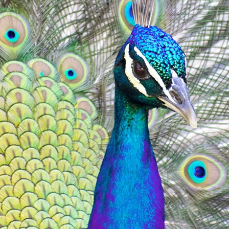
VE
TEED