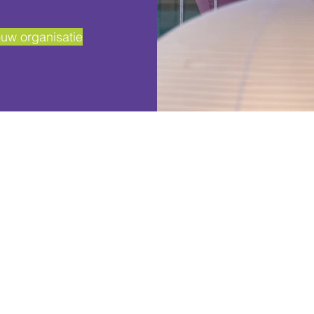
uw organisatie
Deze organisaties hebben al de waarde va
talentmanagement met ons ervaren: